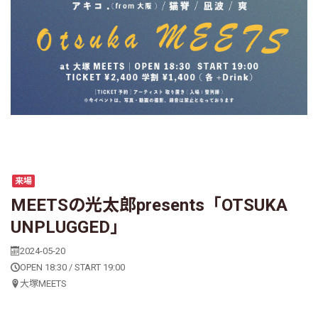
来場
MEETSの光太郎presents「OTSUKA
UNPLUGGED」
2024-05-20
OPEN 18:30 / START 19:00
大塚MEETS