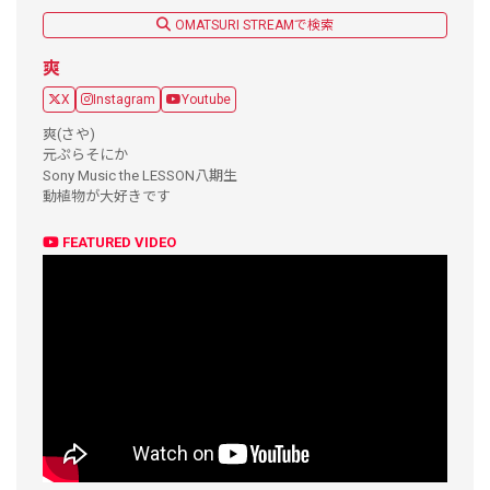
OMATSURI STREAMで検索
爽
X
Instagram
Youtube
爽(さや)
元ぷらそにか
Sony Music the LESSON八期生
動植物が大好きです
FEATURED VIDEO