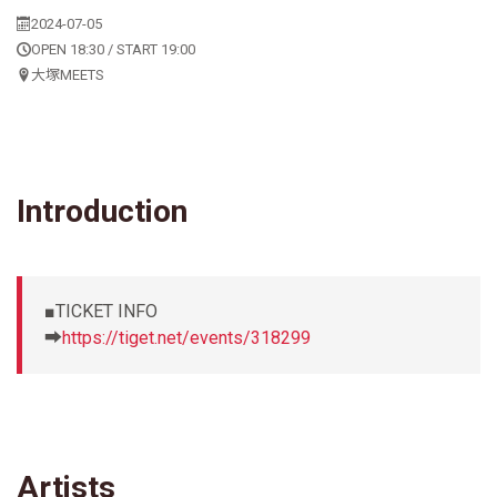
2024-07-05
OPEN 18:30 / START 19:00
大塚MEETS
Introduction
■TICKET INFO
➡
https://tiget.net/events/318299
Artists