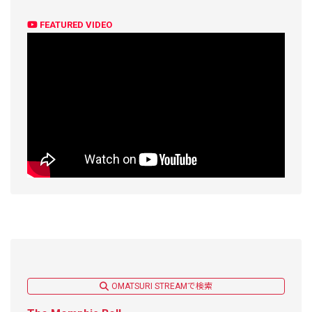
FEATURED VIDEO
OMATSURI STREAMで検索