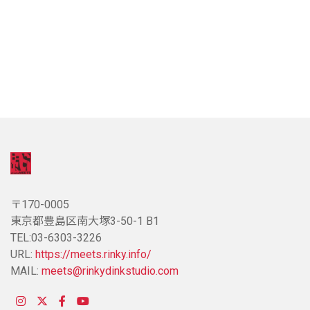
〒170-0005
東京都豊島区南大塚3-50-1 B1
TEL:03-6303-3226
URL:
https://meets.rinky.info/
MAIL:
meets@rinkydinkstudio.com