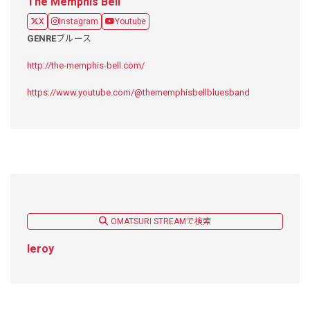
The Memphis Bell
X
Instagram
Youtube
GENRE
ブルース
http://the-memphis-bell.com/
https://www.youtube.com/@thememphisbellbluesband
OMATSURI STREAMで検索
leroy