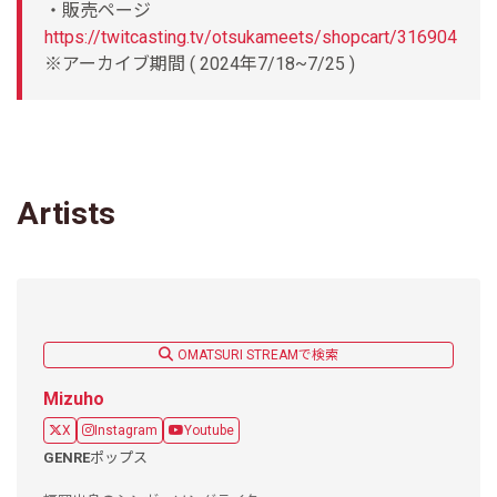
・販売ページ
https://twitcasting.tv/otsukameets/shopcart/316904
※アーカイブ期間 ( 2024年7/18~7/25 )
Artists
OMATSURI STREAMで検索
Mizuho
X
Instagram
Youtube
GENRE
ポップス