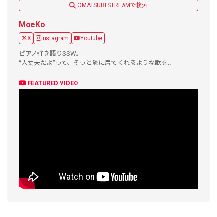
OMATSURI STREAMで検索
MoeKo
X
Instagram
Youtube
ピアノ弾き語りSSW。
“大丈夫だよ”って、そっと隣に居てくれるような歌を…
FEATURED VIDEO