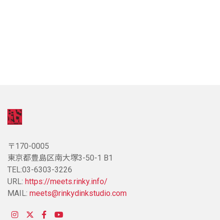
〒170-0005
東京都豊島区南大塚3-50-1 B1
TEL:03-6303-3226
URL:
https://meets.rinky.info/
MAIL:
meets@rinkydinkstudio.com