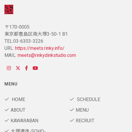
〒170-0005
東京都豊島区南大塚3-50-1 B1
TEL:03-6303-3226
URL:
https://meets.rinky.info/
MAIL:
meets@rinkydinkstudio.com
MENU
HOME
SCHEDULE
ABOUT
MENU
KAWARABAN
RECRUIT
大塚遭逢-SOHO-