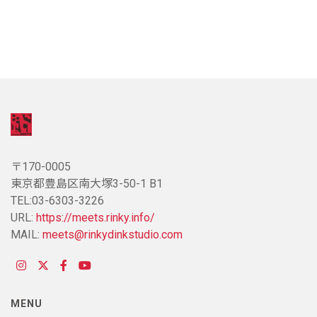
〒170-0005
東京都豊島区南大塚3-50-1 B1
TEL:03-6303-3226
URL:
https://meets.rinky.info/
MAIL:
meets@rinkydinkstudio.com
MENU