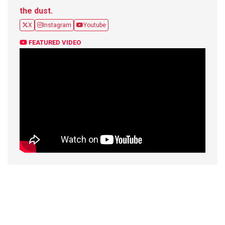
the dust.
X
Instagram
Youtube
FEATURED VIDEO