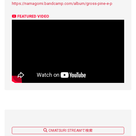
https://namagomi.bandcamp.com/album/gross-pine-e-p
FEATURED VIDEO
OMATSURI STREAMで検索