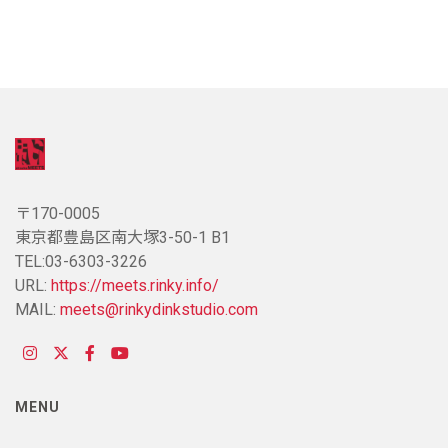
〒170-0005
東京都豊島区南大塚3-50-1 B1
TEL:03-6303-3226
URL:
https://meets.rinky.info/
MAIL:
meets@rinkydinkstudio.com
MENU