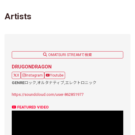
Artists
OMATSURI STREAMで検索
DRUGONDRAGON
X
Instagram
Youtube
GENRE
ロック,
オルタナティブ,
エレクトロニック
https://soundcloud.com/user-862851977
FEATURED VIDEO