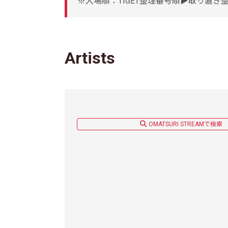
※入場順：TIGET整理番号順▶︎取り置き
Artists
OMATSURI STREAMで検索