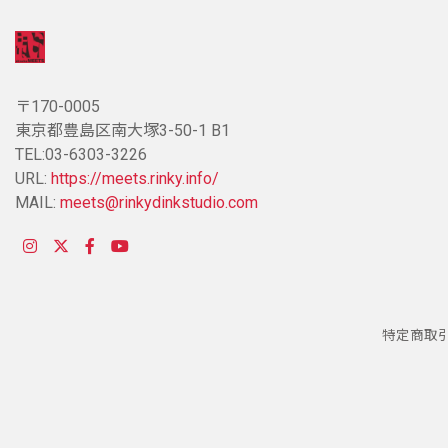
〒170-0005
東京都豊島区南大塚3-50-1 B1
TEL:03-6303-3226
URL:
https://meets.rinky.info/
MAIL:
meets@rinkydinkstudio.com
特定商取