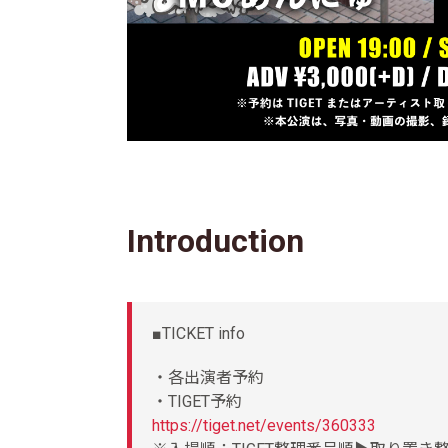
Introduction
■TICKET info
・各出演者予約
・TIGET予約
https://tiget.net/events/360333