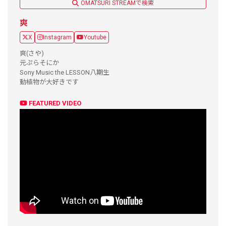
OMATSURI STREAMで検索
爽
X
Instagram
Youtube
爽(さや)
元ぷらそにか
Sony Music the LESSON八期生
動植物が大好きです
FEATURED VIDEO