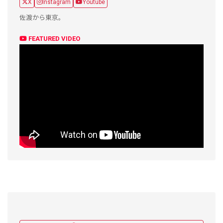
X
Instagram
Youtube
佐渡から東京。
FEATURED VIDEO