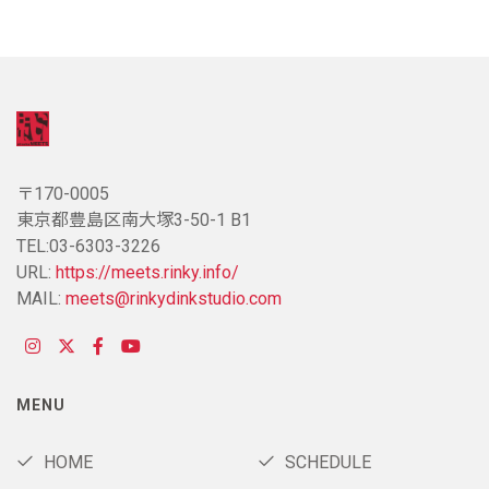
〒170-0005
東京都豊島区南大塚3-50-1 B1
TEL:03-6303-3226
URL:
https://meets.rinky.info/
MAIL:
meets@rinkydinkstudio.com
MENU
HOME
SCHEDULE