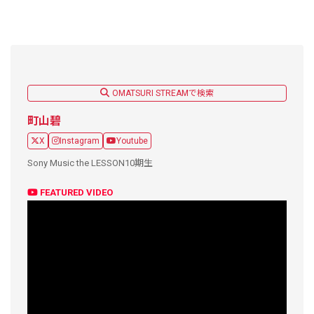
OMATSURI STREAMで検索
町山碧
X
Instagram
Youtube
Sony Music the LESSON10期生
FEATURED VIDEO