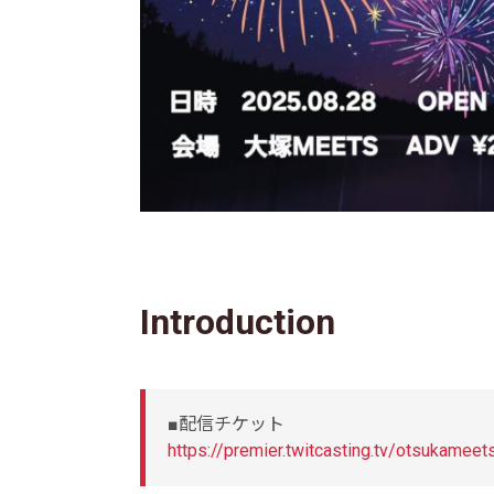
Introduction
■配信チケット
https://premier.twitcasting.tv/otsukamee