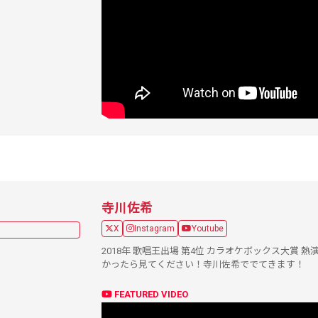
寺川佐希
X
Instagram
Youtube
2018年 歌唱王出場 第4位 カラオケボックス大賞 熱
かったら見てください！寺川佐希ででてきます！
FEATURED VIDEO