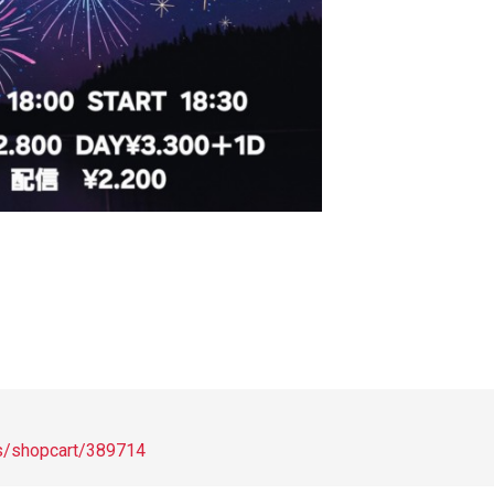
ts/shopcart/389714