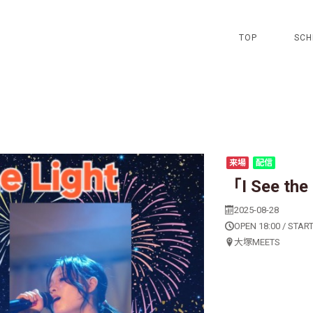
TOP
SCH
来場
配信
「I See the
2025-08-28
OPEN 18:00 / START
大塚MEETS