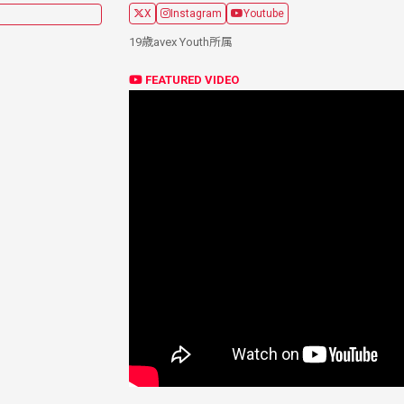
X
Instagram
Youtube
19歳avex Youth所属
FEATURED VIDEO