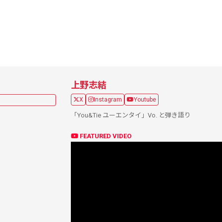
上野志結
X
Instagram
Youtube
「You&Tie ユーエンタイ」Vo. と弾き語り
FEATURED VIDEO