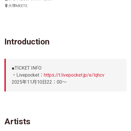
大塚MEETS
Introduction
■TICKET INFO
・Livepocket：
https://t.livepocket.jp/e/lqhcv
2025年11月10日22：00～
Artists