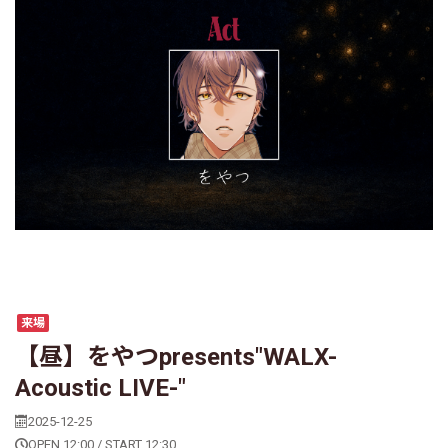
来場
【昼】をやつpresents"WALX-
Acoustic LIVE-"
2025-12-25
OPEN 12:00 / START 12:30