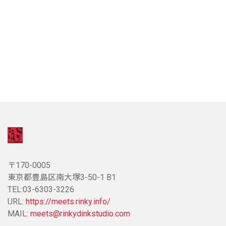
〒170-0005
東京都豊島区南大塚3-50-1 B1
TEL:03-6303-3226
URL:
https://meets.rinky.info/
MAIL:
meets@rinkydinkstudio.com