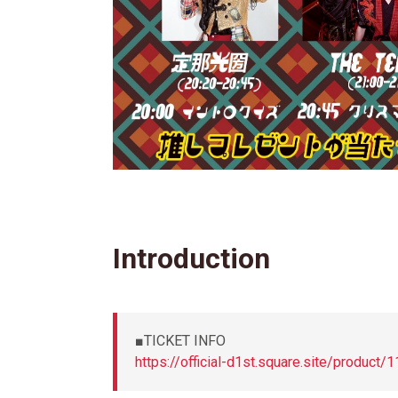
Introduction
■TICKET INFO
https://official-d1st.square.site/pr