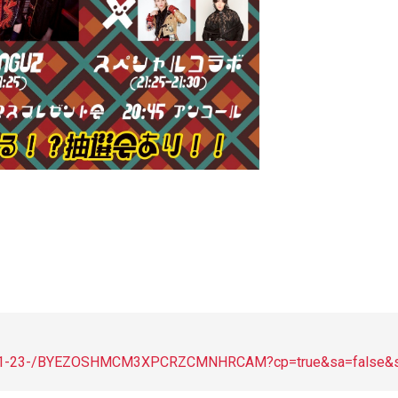
oduct/11-23-/BYEZOSHMCM3XPCRZCMNHRCAM?cp=true&sa=false&