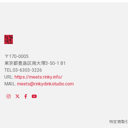
〒170-0005
東京都豊島区南大塚3-50-1 B1
TEL:03-6303-3226
URL:
https://meets.rinky.info/
MAIL:
meets@rinkydinkstudio.com
特定商取