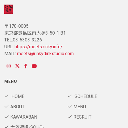
〒170-0005
東京都豊島区南大塚3-50-1 B1
TEL:03-6303-3226
URL:
https://meets.rinky.info/
MAIL:
meets@rinkydinkstudio.com
MENU
HOME
SCHEDULE
ABOUT
MENU
KAWARABAN
RECRUIT
大塚遭逢-SOHO-