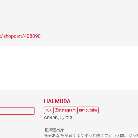
ts/shopcart/408090
HALMUDA
X
Instagram
Youtube
GENRE
ポップス
北海道出身
多分あなたが思うよりずっと熱くて丸い人間。尖っ