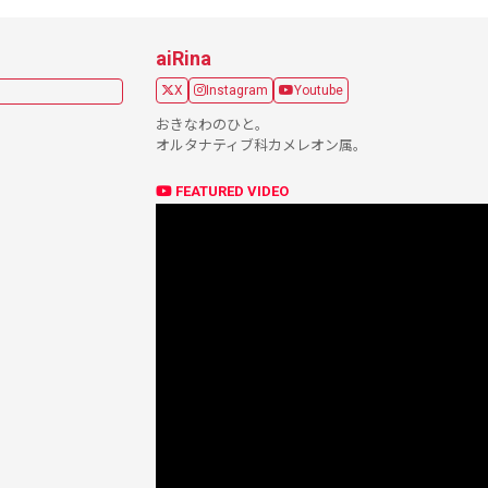
aiRina
X
Instagram
Youtube
おきなわのひと。
オルタナティブ科カメレオン属。
FEATURED VIDEO