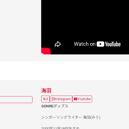
海羽
X
Instagram
Youtube
GENRE
ポップス
シンガーソングライター 海羽(みう)
2000年11月18日生まれ