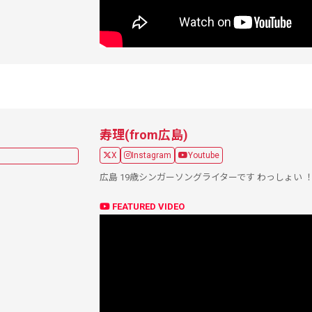
寿理(from広島)
X
Instagram
Youtube
広島 19歳シンガーソングライターです わっしょい ！
FEATURED VIDEO