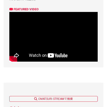
FEATURED VIDEO
OMATSURI STREAMで検索