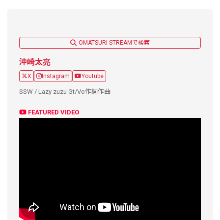
OMATSURI STREAMで検索
沖崎太亮
X
Instagram
Youtube
SSW / Lazy zuzu Gt/Vo作詞作曲
FEATURED VIDEO