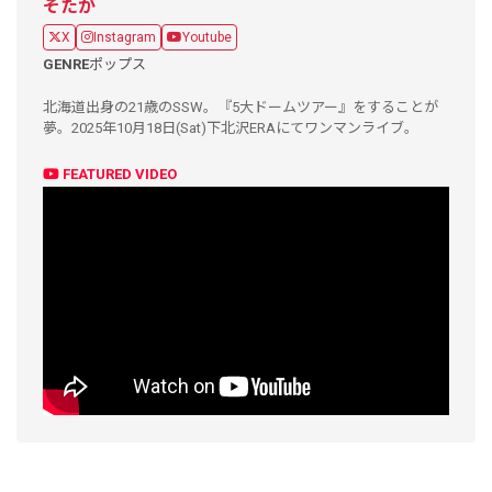
そたか
X
Instagram
Youtube
GENRE
ポップス
北海道出身の21歳のSSW。『5大ドームツアー』をすることが
夢。2025年10月18日(Sat)下北沢ERAにてワンマンライブ。
FEATURED VIDEO