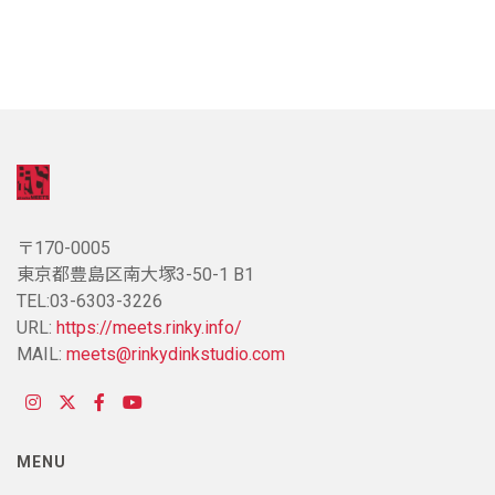
〒170-0005
東京都豊島区南大塚3-50-1 B1
TEL:03-6303-3226
URL:
https://meets.rinky.info/
MAIL:
meets@rinkydinkstudio.com
MENU