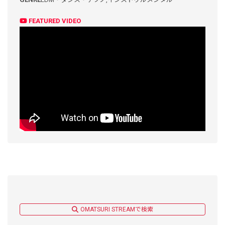
FEATURED VIDEO
OMATSURI STREAMで検索