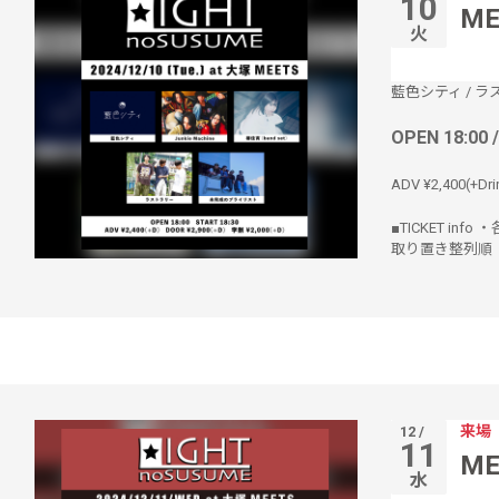
10
ME
火
藍色シティ
/
ラ
OPEN 18:00 
ADV ¥2,400(+Dri
■TICKET info
取り置き整列順
来場
12 /
11
ME
水