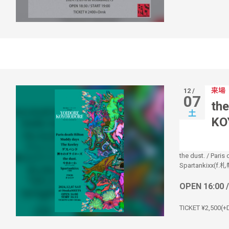
来場
12 /
07
th
土
KO
the dust.
/
Paris 
Spartankixx(f.札
OPEN 16:00 
TICKET ¥2,500(+D