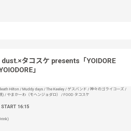
e dust.×タコスケ presents「YOIDORE
YOIODORE」
death Hilton
/
Muddy days
/
The Keeley
/
ゲスバンド
/
神々のゴライコーズ
/
幌)
/
やまかーわ（モヘンジョダロ）
/
FOOD タコスケ
/ START 16:15
rink)