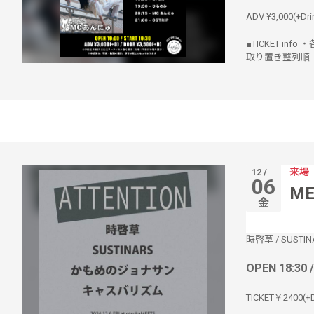
ADV ¥3,000(+Dri
■TICKET info
取り置き整列順
来場
12 /
06
ME
金
時啓草
/
SUSTIN
OPEN 18:30 
TICKET￥2400(+D