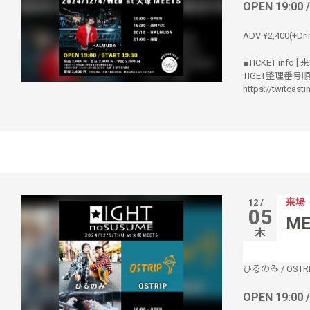
OPEN 19:00 
ADV ¥2,400(+Dri
■TICKET info
TIGET整理番号
https://twitcast
来場
12 /
05
ME
木
ひるのみ
/
OSTR
OPEN 19:00 